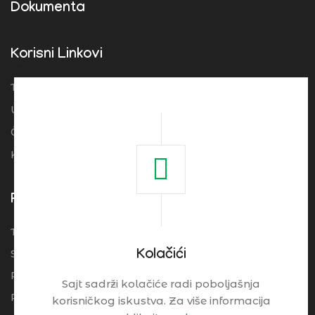
Dokumenta
Korisni Linkovi
Turistička organizacija Srbije
Ugostitelji
Često postavljena pitanja
Kolačići
Pogledajte
Turistički Cenrtar Brzeće
Smeštaj
Kolačići
Restorani
Sajt sadrži kolačiće radi poboljašnja
Praktične Informacije
korisničkog iskustva. Za više informacija