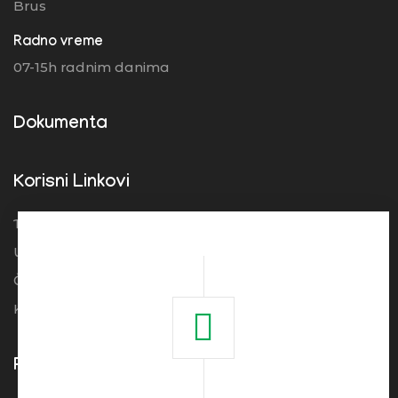
Brus
Radno vreme
07-15h radnim danima
Dokumenta
Korisni Linkovi
Turistička organizacija Srbije
Ugostitelji
Često postavljena pitanja
Kolačići
Pogledajte