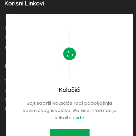
Korisni Linkovi
Turistička organizacija Srbije
Ugostitelji
Često postavljena pitanja
Kolačići
Pogledajte
Turistički Cenrtar Brzeće
Smeštaj
Kolačići
Restorani
Sajt sadrži kolačiće radi poboljašnja
Praktične Informacije
korisničkog iskustva. Za više informacija
kliknite
ovde.