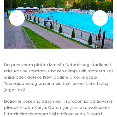
Na predivnom platou između fudbalskog stadiona i
reke Rasine smešten je bazen olimpijskih razmera koji
je izgrađen daleke 1954. godine, a koji je posle
Tašmajdanskog bazena bio treći po veličini u bivšoj
Jugoslaviji.
Bazen je posebno dizajniran i izgrađen za održavanje
plivačkih takmičenja. Opremljen je visokokvalitetnim
filtracionim sistemom koji održava vodu čistom i