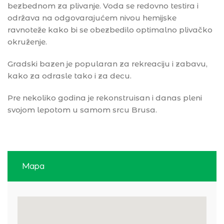
bezbednom za plivanje. Voda se redovno testira i
održava na odgovarajućem nivou hemijske
ravnoteže kako bi se obezbedilo optimalno plivačko
okruženje.
Gradski bazen je popularan za rekreaciju i zabavu,
kako za odrasle tako i za decu.
Pre nekoliko godina je rekonstruisan i danas pleni
svojom lepotom u samom srcu Brusa.
Mapa