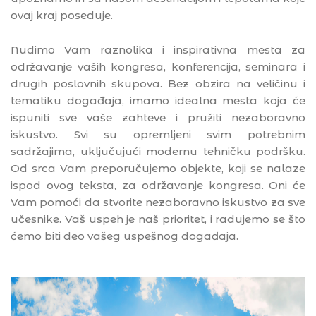
ovaj kraj poseduje.
Nudimo Vam raznolika i inspirativna mesta za
održavanje vaših kongresa, konferencija, seminara i
drugih poslovnih skupova. Bez obzira na veličinu i
tematiku događaja, imamo idealna mesta koja će
ispuniti sve vaše zahteve i pružiti nezaboravno
iskustvo. Svi su opremljeni svim potrebnim
sadržajima, uključujući modernu tehničku podršku.
Od srca Vam preporučujemo objekte, koji se nalaze
ispod ovog teksta, za održavanje kongresa. Oni će
Vam pomoći da stvorite nezaboravno iskustvo za sve
učesnike. Vaš uspeh je naš prioritet, i radujemo se što
ćemo biti deo vašeg uspešnog događaja.