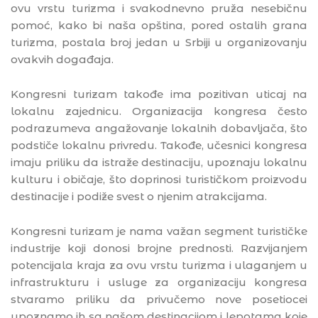
ovu vrstu turizma i svakodnevno pruža nesebičnu
pomoć, kako bi naša opština, pored ostalih grana
turizma, postala broj jedan u Srbiji u organizovanju
ovakvih događaja.
Kongresni turizam takođe ima pozitivan uticaj na
lokalnu zajednicu. Organizacija kongresa često
podrazumeva angažovanje lokalnih dobavljača, što
podstiče lokalnu privredu. Takođe, učesnici kongresa
imaju priliku da istraže destinaciju, upoznaju lokalnu
kulturu i običaje, što doprinosi turističkom proizvodu
destinacije i podiže svest o njenim atrakcijama.
Kongresni turizam je nama važan segment turističke
industrije koji donosi brojne prednosti. Razvijanjem
potencijala kraja za ovu vrstu turizma i ulaganjem u
infrastrukturu i usluge za organizaciju kongresa
stvaramo priliku da privučemo nove posetiocei
upoznamo ih sa našom destinacijom i lepotama koje