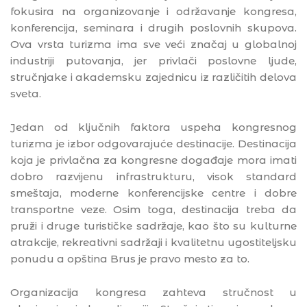
fokusira na organizovanje i održavanje kongresa,
konferencija, seminara i drugih poslovnih skupova.
Ova vrsta turizma ima sve veći značaj u globalnoj
industriji putovanja, jer privlači poslovne ljude,
stručnjake i akademsku zajednicu iz različitih delova
sveta.
Jedan od ključnih faktora uspeha kongresnog
turizma je izbor odgovarajuće destinacije. Destinacija
koja je privlačna za kongresne događaje mora imati
dobro razvijenu infrastrukturu, visok standard
smeštaja, moderne konferencijske centre i dobre
transportne veze. Osim toga, destinacija treba da
pruži i druge turističke sadržaje, kao što su kulturne
atrakcije, rekreativni sadržaji i kvalitetnu ugostiteljsku
ponudu a opština Brus je pravo mesto za to.
Organizacija kongresa zahteva stručnost u