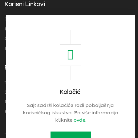
Korisni Linkovi
Turistička organizacija Srbije
Ugostitelji
Često postavljena pitanja
Kolačići
Pogledajte
Turistički Cenrtar Brzeće
Smeštaj
Kolačići
Restorani
Sajt sadrži kolačiće radi poboljašnja
Praktične Informacije
korisničkog iskustva. Za više informacija
kliknite
ovde.