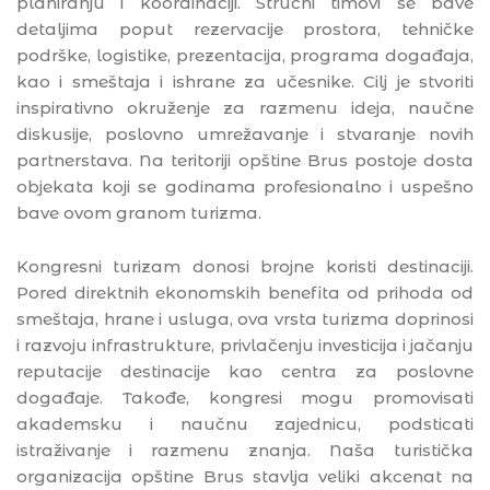
planiranju i koordinaciji. Stručni timovi se bave
detaljima poput rezervacije prostora, tehničke
podrške, logistike, prezentacija, programa događaja,
kao i smeštaja i ishrane za učesnike. Cilj je stvoriti
inspirativno okruženje za razmenu ideja, naučne
diskusije, poslovno umrežavanje i stvaranje novih
partnerstava. Na teritoriji opštine Brus postoje dosta
objekata koji se godinama profesionalno i uspešno
bave ovom granom turizma.
Kongresni turizam donosi brojne koristi destinaciji.
Pored direktnih ekonomskih benefita od prihoda od
smeštaja, hrane i usluga, ova vrsta turizma doprinosi
i razvoju infrastrukture, privlačenju investicija i jačanju
reputacije destinacije kao centra za poslovne
događaje. Takođe, kongresi mogu promovisati
akademsku i naučnu zajednicu, podsticati
istraživanje i razmenu znanja. Naša turistička
organizacija opštine Brus stavlja veliki akcenat na