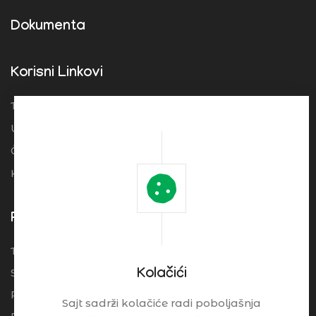
Dokumenta
Korisni Linkovi
Turistička organizacija Srbije
Ugostitelji
Često postavljena pitanja
Kolačići
Pogledajte
Turistički Cenrtar Brzeće
Smeštaj
Kolačići
Restorani
Sajt sadrži kolačiće radi poboljašnja