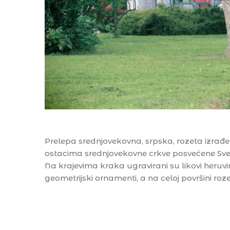
Prelepa srednjovekovna, srpska, rozeta izrađe
ostacima srednjovekovne crkve posvećene Svet
Na krajevima kraka ugravirani su likovi heruvi
geometrijski ornamenti, a na celoj površini rozet