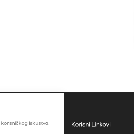
 korisničkog iskustva.
enta
Korisni Linkovi