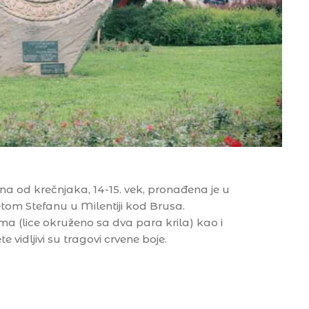
na od krečnjaka, 14-15. vek, pronađena je u
om Stefanu u Milentiji kod Brusa.
ma (lice okruženo sa dva para krila) kao i
e vidljivi su tragovi crvene boje.