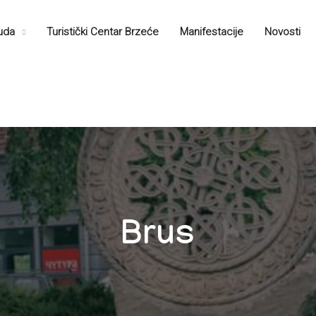
nuda
Turistički Centar Brzećе
Manifestacije
Novosti
Brus