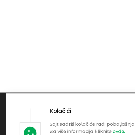
Kolačići
Sajt sadrži kolačiće radi poboljašnja
Dokum
Za više informacija kliknite
ovde.