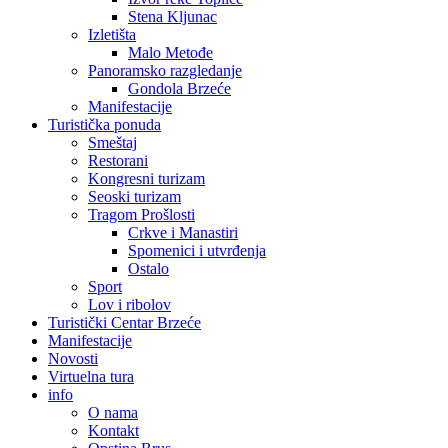
Stena Kljunac
Izletišta
Malo Metođe
Panoramsko razgledanje
Gondola Brzeće
Manifestacije
Turistička ponuda
Smeštaj
Restorani
Kongresni turizam
Seoski turizam
Tragom Prošlosti
Crkve i Manastiri
Spomenici i utvrđenja
Ostalo
Sport
Lov i ribolov
Turistički Centar Brzećе
Manifestacije
Novosti
Virtuelna tura
info
O nama
Kontakt