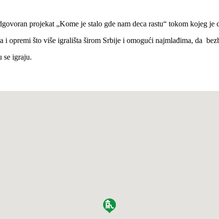
ovoran projekat „Kome je stalo gde nam deca rastu“ tokom kojeg je do 
ira i opremi što više igrališta širom Srbije i omogući najmlađima, da
se igraju.