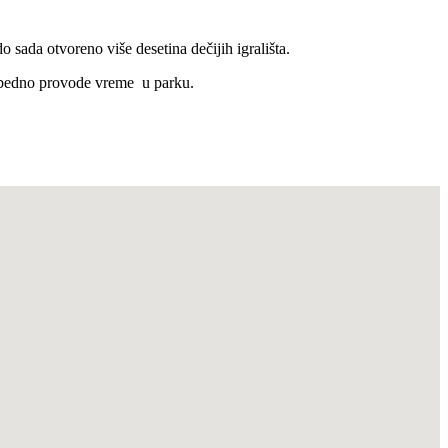
sada otvoreno više desetina dečijih igrališta.
 bezbedno provode vreme u parku.