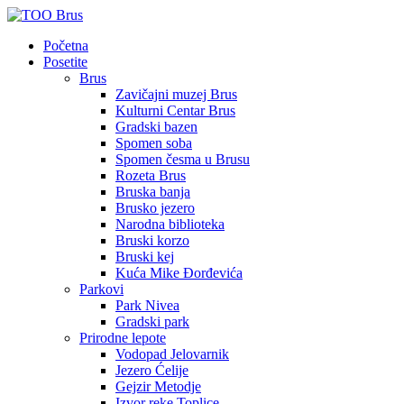
Početna
Posetite
Brus
Zavičajni muzej Brus
Kulturni Centar Brus
Gradski bazen
Spomen soba
Spomen česma u Brusu
Rozeta Brus
Bruska banja
Brusko jezero
Narodna biblioteka
Bruski korzo
Bruski kej
Kuća Mike Đorđevića
Parkovi
Park Nivea
Gradski park
Prirodne lepote
Vodopad Jelovarnik
Jezero Ćelije
Gejzir Metodje
Izvor reke Toplice