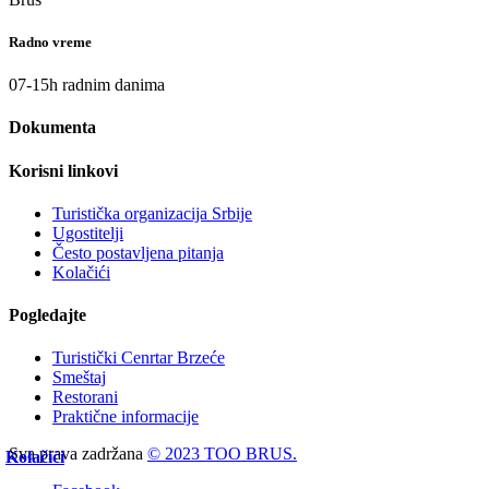
Radno vreme
07-15h radnim danima
Dokumenta
Korisni linkovi
Turistička organizacija Srbije
Ugostitelji
Često postavljena pitanja
Kolačići
Pogledajte
Turistički Cenrtar Brzeće
Smeštaj
Restorani
Praktične informacije
Sva prava zadržana
© 2023 TOO BRUS.
Kolačići