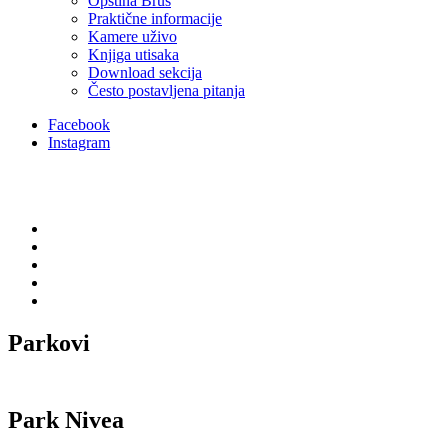
Opstina Brus
Praktične informacije
Kamere uživo
Knjiga utisaka
Download sekcija
Često postavljena pitanja
Facebook
Instagram
Parkovi
Park Nivea