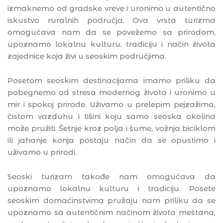
izmaknemo od gradske vreve i uronimo u autentično
iskustvo ruralnih područja. Ova vrsta turizma
omogućava nam da se povežemo sa prirodom,
upoznamo lokalnu kulturu, tradiciju i način života
zajednice koja živi u seoskim područjima.
Posetom seoskim destinacijama imamo priliku da
pobegnemo od stresa modernog života i uronimo u
mir i spokoj prirode. Uživamo u prelepim pejzažima,
čistom vazduhu i tišini koju samo seoska okolina
može pružiti. Šetnje kroz polja i šume, vožnja biciklom
ili jahanje konja postaju način da se opustimo i
uživamo u prirodi.
Seoski turizam takođe nam omogućava da
upoznamo lokalnu kulturu i tradiciju. Posete
seoskim domaćinstvima pružaju nam priliku da se
upoznamo sa autentičnim načinom života meštana,