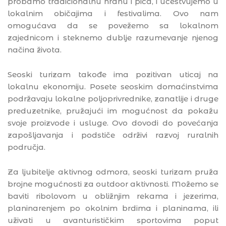
probamo tradicionalnu hranu i pića, i učestvujemo u
lokalnim običajima i festivalima. Ovo nam
omogućava da se povežemo sa lokalnom
zajednicom i steknemo dublje razumevanje njenog
načina života.
Seoski turizam takođe ima pozitivan uticaj na
lokalnu ekonomiju. Posete seoskim domaćinstvima
podržavaju lokalne poljoprivrednike, zanatlije i druge
preduzetnike, pružajući im mogućnost da pokažu
svoje proizvode i usluge. Ovo dovodi do povećanja
zapošljavanja i podstiče održivi razvoj ruralnih
područja.
Za ljubitelje aktivnog odmora, seoski turizam pruža
brojne mogućnosti za outdoor aktivnosti. Možemo se
baviti ribolovom u obližnjim rekama i jezerima,
planinarenjem po okolnim brdima i planinama, ili
uživati u avanturističkim sportovima poput