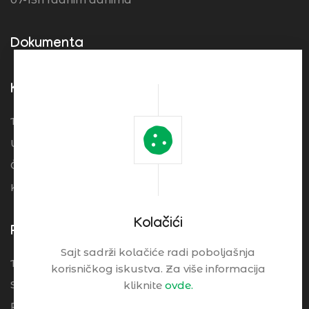
Dokumenta
Korisni Linkovi
Turistička organizacija Srbije
Ugostitelji
Često postavljena pitanja
Kolačići
Kolačići
Pogledajte
Sajt sadrži kolačiće radi poboljašnja
Turistički Cenrtar Brzeće
korisničkog iskustva. Za više informacija
Smeštaj
kliknite
ovde.
Restorani