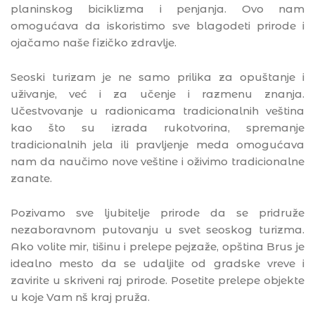
planinskog biciklizma i penjanja. Ovo nam
omogućava da iskoristimo sve blagodeti prirode i
ojačamo naše fizičko zdravlje.
Seoski turizam je ne samo prilika za opuštanje i
uživanje, već i za učenje i razmenu znanja.
Učestvovanje u radionicama tradicionalnih veština
kao što su izrada rukotvorina, spremanje
tradicionalnih jela ili pravljenje meda omogućava
nam da naučimo nove veštine i oživimo tradicionalne
zanate.
Pozivamo sve ljubitelje prirode da se pridruže
nezaboravnom putovanju u svet seoskog turizma.
Ako volite mir, tišinu i prelepe pejzaže, opština Brus je
idealno mesto da se udaljite od gradske vreve i
zavirite u skriveni raj prirode. Posetite prelepe objekte
u koje Vam nš kraj pruža.