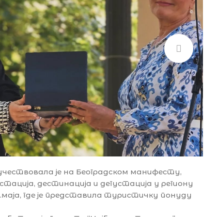
учествовала је на Београдском манифесту,
ација, дестинација и дегустација у региону
31.маја, где је представила туристичку понуду