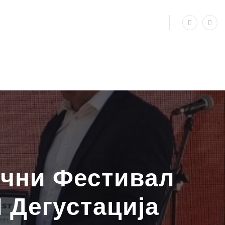
ични Фестивал
 Дегустација