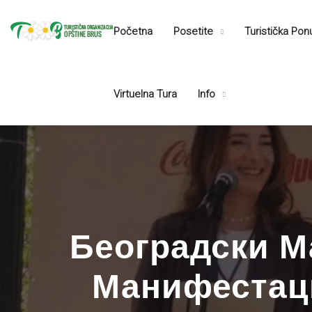
Početna
Posetite
Turistička Po
Virtuelna Tura
Info
Београдски М
Манифестаци