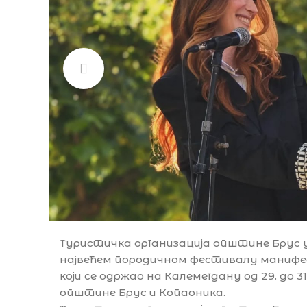
Туристичка организација општине Брус 
највећем породичном фестивалу манифест
који се одржао на Калемегдану од 29. до 
општине Брус и Копаоника.