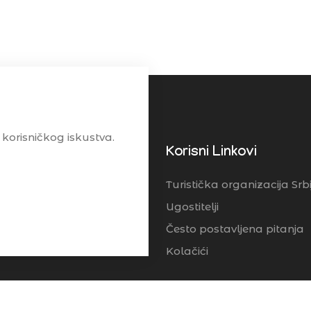
 korisničkog iskustva.
enta
Korisni Linkovi
Turistička organizacija Srbi
Ugostitelji
Često postavljena pitanja
Kolačići