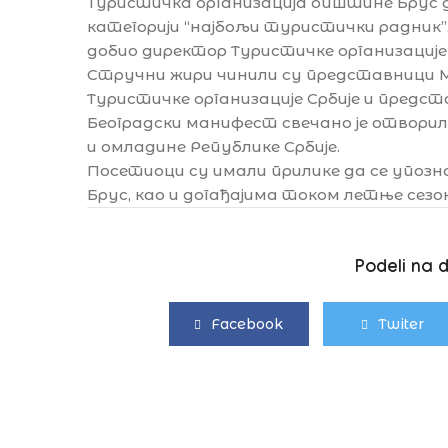
Туристичка организација општине Брус д
категорији “најбољи туристички радник”.
добио директор Туристичке организације
Стручни жири чинили су представници 
Туристичке организације Србије и предст
Београдски манифест свечано је отвори
и омладине Републике Србије.
Посетиоци су имали прилике да се упоз
Брус, као и догађајима током летње сезо
Podeli na 
Facebook
Twiter