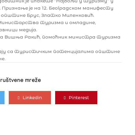
обитник је плакете “Најбољи у туризму” у
 Признање је на 12. Београдском манифесту
 општине Брус, Златко Миленковић.
Министарства туризма и омладине,
авници медија.
ла Вишња Ракић, помоћник министра туризма
нају са туристичким потенцијалима општине
не.
društvene mreže
Linkedin
Pinterest