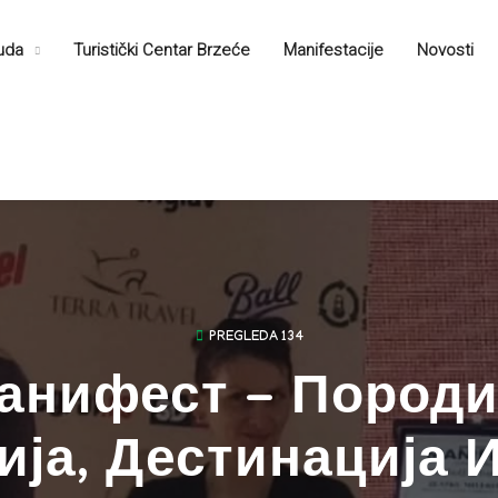
nuda
Turistički Centar Brzećе
Manifestacije
Novosti
PREGLEDA 134
анифест - Пород
ја, Дестинација И