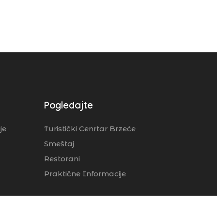
Pogledajte
je
Turistički Cenrtar Brzeće
Smeštaj
Restorani
Praktične Informacije