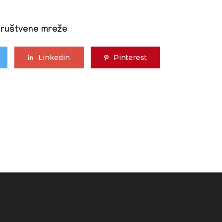
društvene mreže
Linkedin
Pinterest