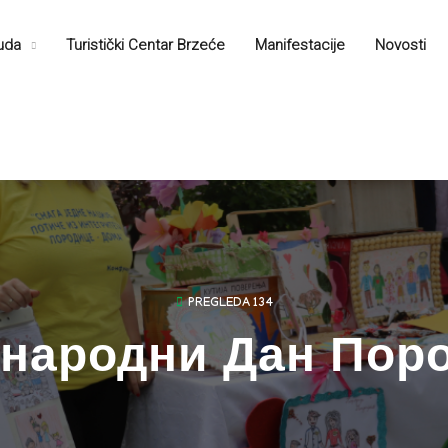
nuda
Turistički Centar Brzećе
Manifestacije
Novosti
PREGLEDA 134
народни Дан Пор