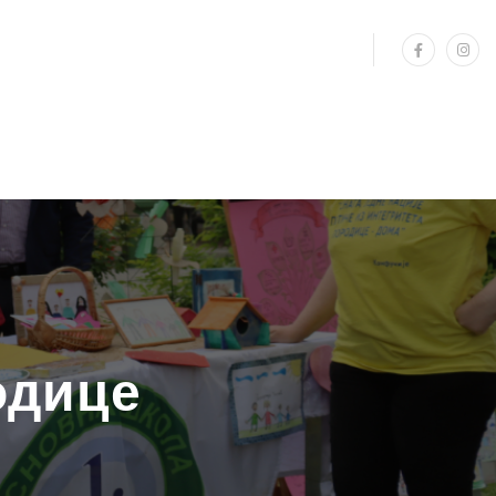
одице