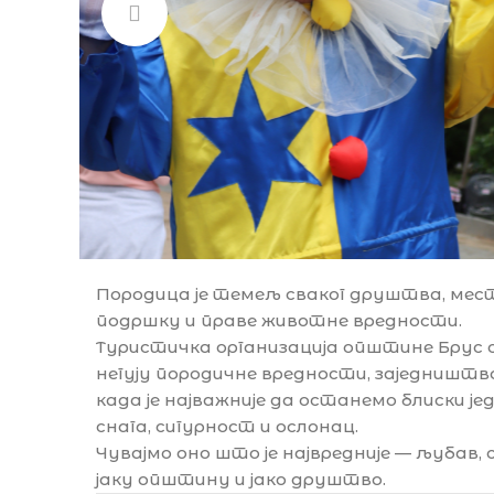
Породица је темељ сваког друштва, мест
подршку и праве животне вредности.
Туристичка организација општине Брус 
негују породичне вредности, заједништво
када је најважније да останемо блиски ј
снага, сигурност и ослонац.
Чувајмо оно што је највредније — љубав, 
јаку општину и јако друштво.