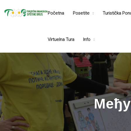
Početna
Posetite
Turistička Po
Virtuelna Tura
Info
Међу