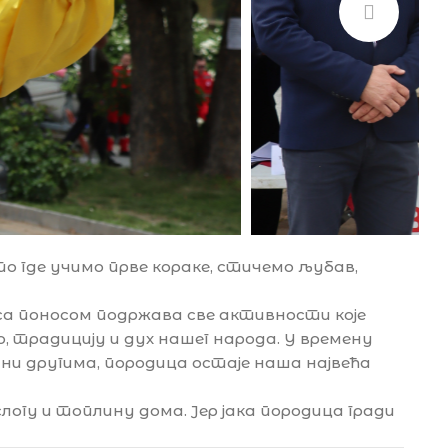
о где учимо прве кораке, стичемо љубав,
са поносом подржава све активности које
, традицију и дух нашег народа. У времену
едни другима, породица остаје наша највећа
слогу и топлину дома. Јер јака породица гради