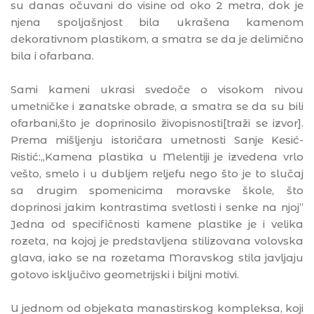
su danas očuvani do visine od oko 2 metra, dok je
njena spoljašnjost bila ukrašena kamenom
dekorativnom plastikom, a smatra se da je delimično
bila i ofarbana.
Sami kameni ukrasi svedoče o visokom nivou
umetničke i zanatske obrade, a smatra se da su bili
ofarbani,što je doprinosilo živopisnosti[traži se izvor].
Prema mišljenju istoričara umetnosti Sanje Kesić-
Ristić:„Kamena plastika u Melentiji je izvedena vrlo
vešto, smelo i u dubljem reljefu nego što je to slučaj
sa drugim spomenicima moravske škole, što
doprinosi jakim kontrastima svetlosti i senke na njoj”
Jedna od specifičnosti kamene plastike je i velika
rozeta, na kojoj je predstavljena stilizovana volovska
glava, iako se na rozetama Moravskog stila javljaju
gotovo isključivo geometrijski i biljni motivi.
U jednom od objekata manastirskog kompleksa, koji