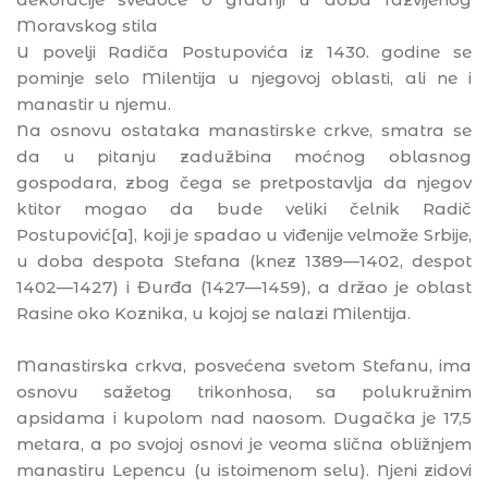
Moravskog stila
U povelji Radiča Postupovića iz 1430. godine se
pominje selo Milentija u njegovoj oblasti, ali ne i
manastir u njemu.
Na osnovu ostataka manastirske crkve, smatra se
da u pitanju zadužbina moćnog oblasnog
gospodara, zbog čega se pretpostavlja da njegov
ktitor mogao da bude veliki čelnik Radič
Postupović[a], koji je spadao u viđenije velmože Srbije,
u doba despota Stefana (knez 1389—1402, despot
1402—1427) i Đurđa (1427—1459), a držao je oblast
Rasine oko Koznika, u kojoj se nalazi Milentija.
Manastirska crkva, posvećena svetom Stefanu, ima
osnovu sažetog trikonhosa, sa polukružnim
apsidama i kupolom nad naosom. Dugačka je 17,5
metara, a po svojoj osnovi je veoma slična obližnjem
manastiru Lepencu (u istoimenom selu). Njeni zidovi