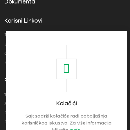
Dokumenta
Korisni Linkovi
Turistička organizacija Srbije
Ugostitelji
Često postavljena pitanja
Kolačići
Pogledajte
Turistički Cenrtar Brzeće
Smeštaj
Kolačići
Restorani
Sajt sadrži kolačiće radi poboljašnja
Praktične Informacije
korisničkog iskustva. Za više informacija
kliknite
ovde.