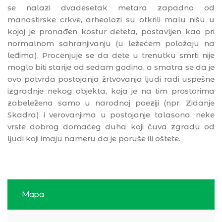
se nalazi dvadesetak metara zapadno od
manastirske crkve, arheolozi su otkrili malu nišu u
kojoj je pronađen kostur deteta, postavljen kao pri
normalnom sahranjivanju (u ležećem položaju na
leđima). Procenjuje se da dete u trenutku smrti nije
moglo biti starije od sedam godina, a smatra se da je
ovo potvrda postojanja žrtvovanja ljudi radi uspešne
izgradnje nekog objekta, koja je na tim prostorima
zabeležena samo u narodnoj poeziji (npr. Zidanje
Skadra) i verovanjima u postojanje talasona, neke
vrste dobrog domaćeg duha koji čuva zgradu od
ljudi koji imaju nameru da je poruše ili oštete.
Mapa