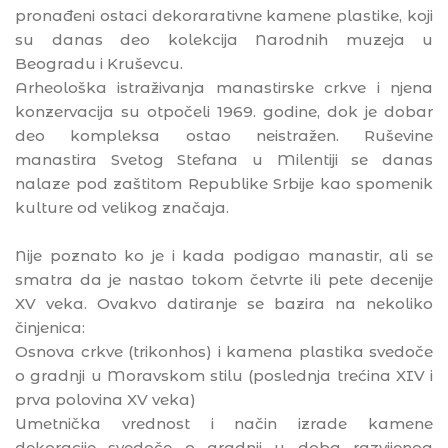
pronađeni ostaci dekorarativne kamene plastike, koji
su danas deo kolekcija Narodnih muzeja u
Beogradu i Kruševcu.
Arheološka istraživanja manastirske crkve i njena
konzervacija su otpočeli 1969. godine, dok je dobar
deo kompleksa ostao neistražen. Ruševine
manastira Svetog Stefana u Milentiji se danas
nalaze pod zaštitom Republike Srbije kao spomenik
kulture od velikog značaja.
Nije poznato ko je i kada podigao manastir, ali se
smatra da je nastao tokom četvrte ili pete decenije
XV veka. Ovakvo datiranje se bazira na nekoliko
činjenica:
Osnova crkve (trikonhos) i kamena plastika svedoče
o gradnji u Moravskom stilu (poslednja trećina XIV i
prva polovina XV veka)
Umetnička vrednost i način izrade kamene
dekoracije svedoče o gradnji u doba razvijenog