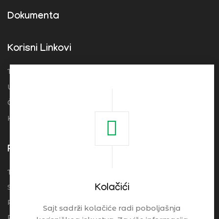
Dokumenta
Korisni Linkovi
Turistička organizacija Srbije
Ugostitelji
Često postavljena pitanja
Kolačići
Pogledajte
Turistički Cenrtar Brzeće
Smeštaj
Kolačići
Restorani
Sajt sadrži kolačiće radi poboljašnja
Praktične Informacije