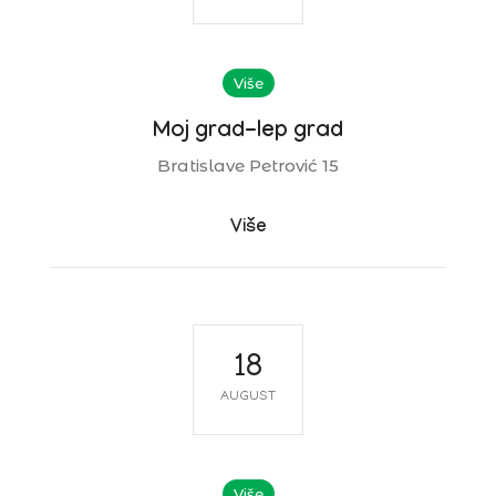
Više
Moj grad-lep grad
Bratislave Petrović 15
Više
18
AUGUST
Više