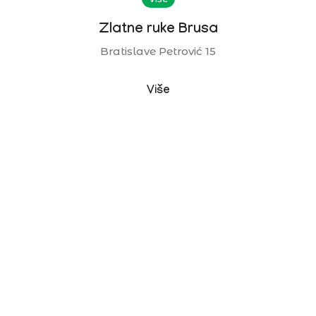
Zlatne ruke Brusa
Bratislave Petrović 15
Više
PRATITE NAS
Za najnovije novosti i dogadjaje