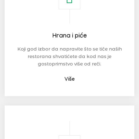
Hrana i piće
Koji god izbor da napravite što se tiče naših
restorana shvatićete da kod nas je
gostoprimstvo više od reči.
Više